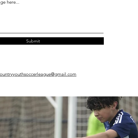
Submit
countryyouthsoccerleague@gmail.com