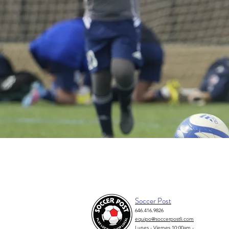
Soccer Post
646.416.9826
equipo@soccerpostli.com
Lunes - Viernes 10:00am -