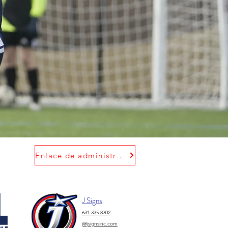
Enlace de administración de GotSport
J Signs
631-335-8302
j@jsignsinc.com