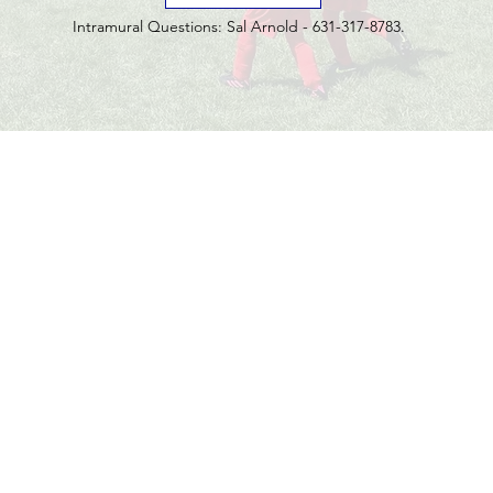
Intramural Questions: Sal Arnold - 631-317-8783.